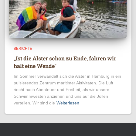
BERICHTE
„Ist die Alster schon zu Ende, fahren wir
halt eine Wende“
Im Sommer verwandelt sich die Alster in Hamburg in ein
pulsierendes Zentrum maritimer Aktivitäten. Die Luft
riecht nach Abenteuer und Freiheit, als wir unsere
Schwimmwesten anziehen und uns auf die Jollen
verteilen. Wir sind die
Weiterlesen